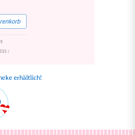
renkorb
0
g
533
eke erhältlich!