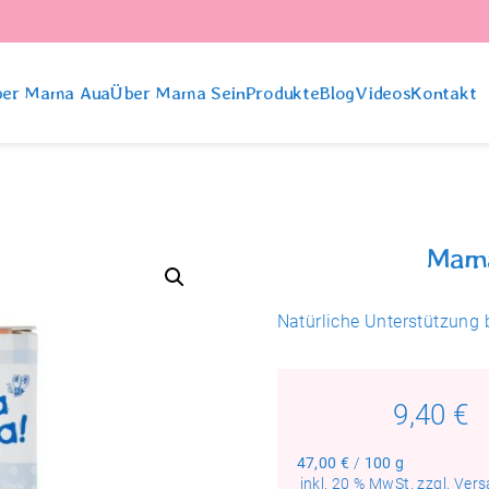
er Mama Aua
Über Mama Sein
Produkte
Blog
Videos
Kontakt
Mama
Natürliche Unterstützung 
9,40
€
47,00
€
/
100
g
inkl. 20 % MwSt.
zzgl.
Vers