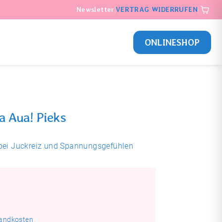
Newsletter
VERTRAG WIDERRUFEN
ONLINESHOP
 Aua! Pieks
bei Juck­reiz und Spannungs­gefühlen
andkosten